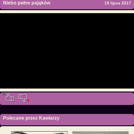
Niebo pełne pająków
19 lipca 2017
0
0
Polecane przez Kawiarzy