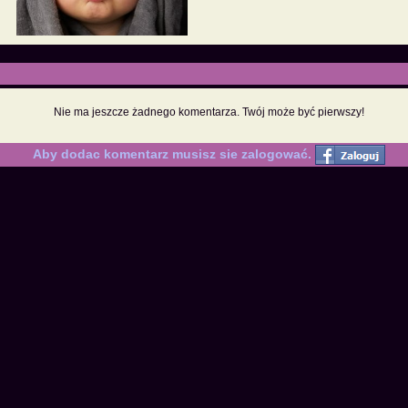
Nie ma jeszcze żadnego komentarza. Twój może być pierwszy!
Aby dodac komentarz musisz sie zalogować.