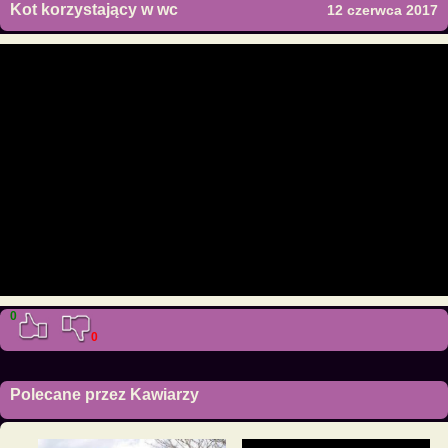
Kot korzystający w wc
12 czerwca 2017
0
0
Polecane przez Kawiarzy