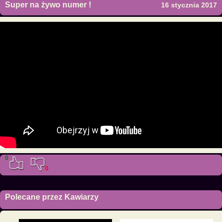
Super na żywo numer !
16 stycznia 2017
0
0
Polecane przez Kawiarzy