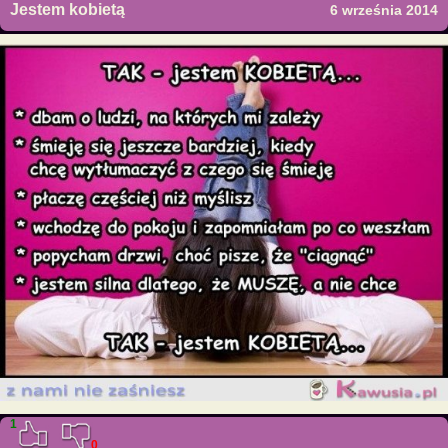
Jestem kobietą
6 września 2014
1
0