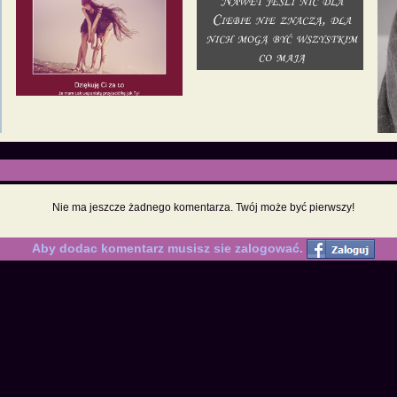
Nie ma jeszcze żadnego komentarza. Twój może być pierwszy!
Aby dodac komentarz musisz sie zalogować.