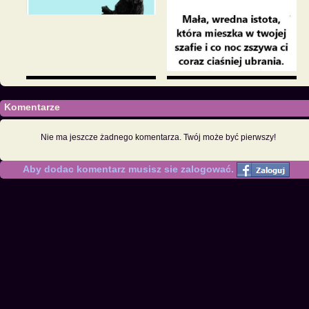
Komentarze
Nie ma jeszcze żadnego komentarza. Twój może być pierwszy!
Aby dodac komentarz musisz sie zalogować.