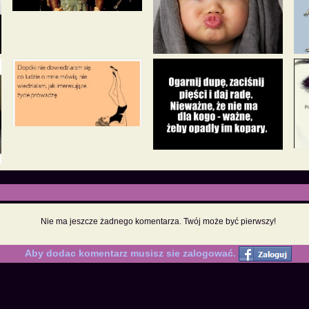
Nie ma jeszcze żadnego komentarza. Twój może być pierwszy!
Aby dodac komentarz musisz sie zalogować.