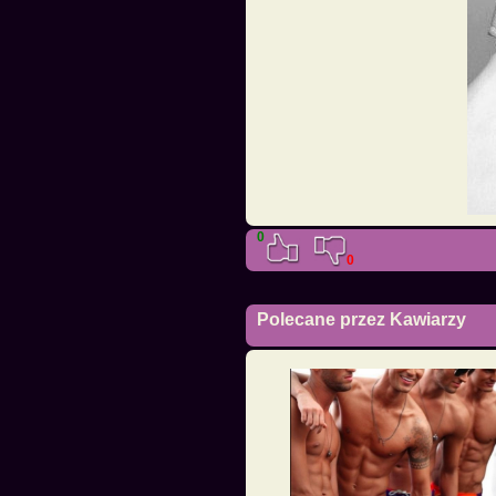
0
0
Polecane przez Kawiarzy