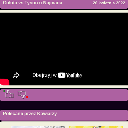
Gołota vs Tyson u Najmana
26 kwietnia 2022
0
0
Polecane przez Kawiarzy