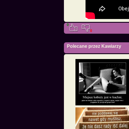
0
0
Polecane przez Kawiarzy