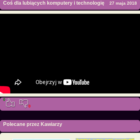
Coś dla lubiących komputery i technologię
27 maja 2018
0
0
Polecane przez Kawiarzy