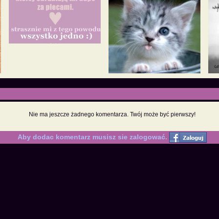
Nie ma jeszcze żadnego komentarza. Twój może być pierwszy!
Aby dodac komentarz musisz sie zalogować.