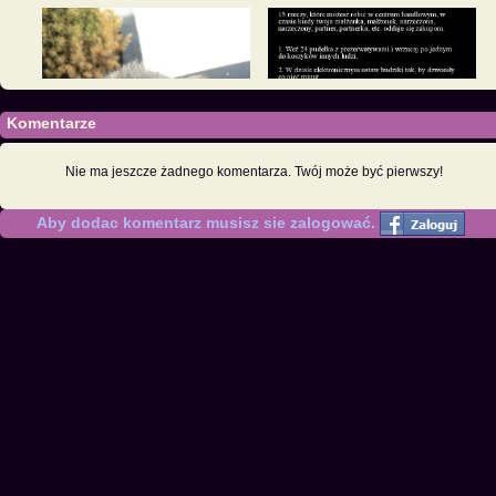
Komentarze
Nie ma jeszcze żadnego komentarza. Twój może być pierwszy!
Aby dodac komentarz musisz sie zalogować.