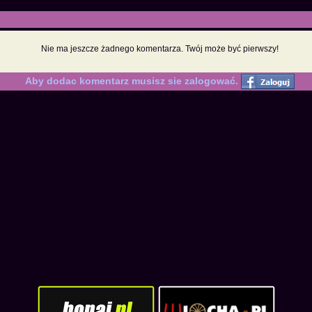
Nie ma jeszcze żadnego komentarza. Twój może być pierwszy!
Aby dodac komentarz musisz sie zalogować.