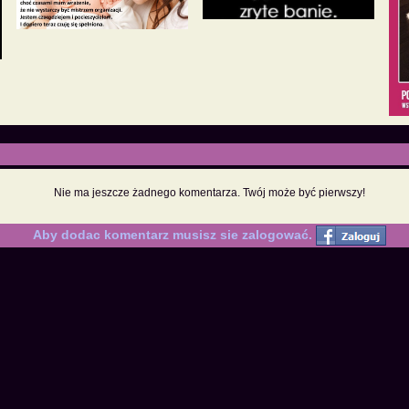
Nie ma jeszcze żadnego komentarza. Twój może być pierwszy!
Aby dodac komentarz musisz sie zalogować.