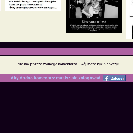
Nie ma jeszcze żadnego komentarza. Twój może być pierwszy!
Aby dodac komentarz musisz sie zalogować.