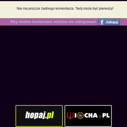
Nie ma jeszcze żadnego komentarza. Twój może być pierwszy!
Aby dodac komentarz musisz sie zalogować.