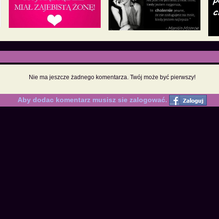
Nie ma jeszcze żadnego komentarza. Twój może być pierwszy!
Aby dodac komentarz musisz sie zalogować.