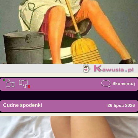
0
Skomentuj
0
Cudne spodenki
26 lipca 2026