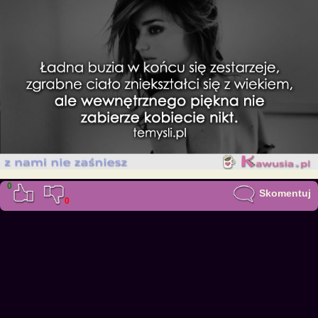
0
Skomentuj
0