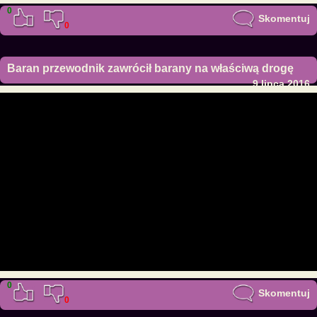
0
Skomentuj
0
Baran przewodnik zawrócił barany na właściwą drogę
9 lipca 2016
0
Skomentuj
0