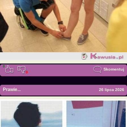
0
Skomentuj
0
Prawie...
26 lipca 2026