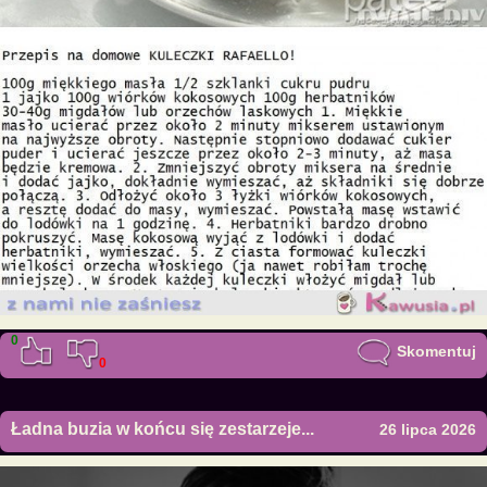
0
Skomentuj
0
Ładna buzia w końcu się zestarzeje...
26 lipca 2026