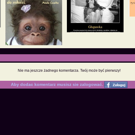
Nie ma jeszcze żadnego komentarza. Twój może być pierwszy!
Aby dodac komentarz musisz sie zalogować.