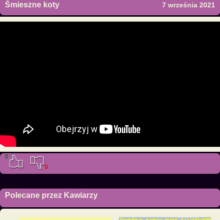
Śmieszne koty
7 września 2021
0
0
Polecane przez Kawiarzy