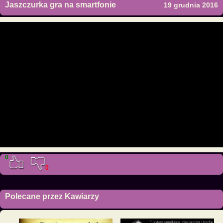
Jaszczurka gra na smartfonie
19 grudnia 2016
0
0
Polecane przez Kawiarzy