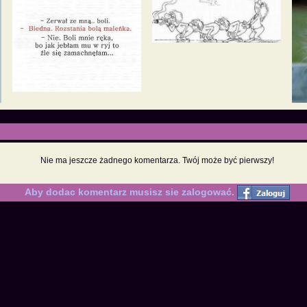
Nie ma jeszcze żadnego komentarza. Twój może być pierwszy!
Aby dodac komentarz musisz sie zalogować.