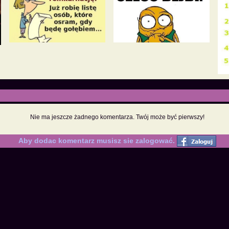
Nie ma jeszcze żadnego komentarza. Twój może być pierwszy!
Aby dodac komentarz musisz sie zalogować.