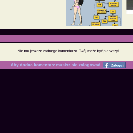
Nie ma jeszcze żadnego komentarza. Twój może być pierwszy!
Aby dodac komentarz musisz sie zalogować.