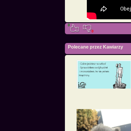
0
0
Polecane przez Kawiarzy