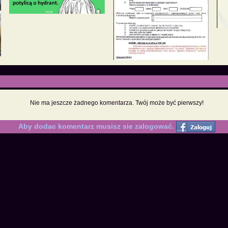
Nie ma jeszcze żadnego komentarza. Twój może być pierwszy!
Aby dodac komentarz musisz sie zalogować.