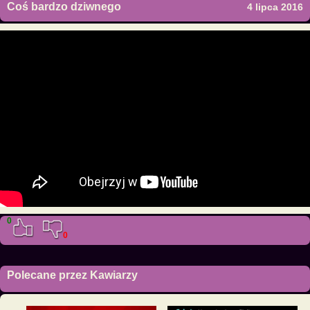
Coś bardzo dziwnego
4 lipca 2016
0
0
Polecane przez Kawiarzy