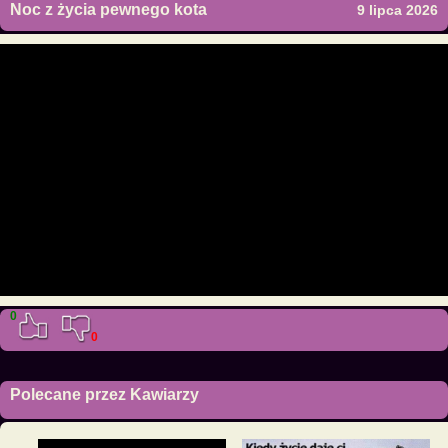
Noc z życia pewnego kota
9 lipca 2026
0
0
Polecane przez Kawiarzy