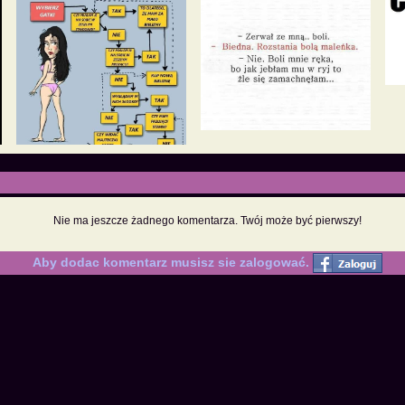
Nie ma jeszcze żadnego komentarza. Twój może być pierwszy!
Aby dodac komentarz musisz sie zalogować.