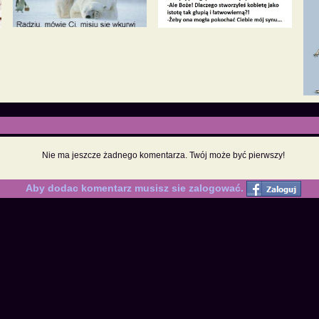
Nie ma jeszcze żadnego komentarza. Twój może być pierwszy!
Aby dodac komentarz musisz sie zalogować.