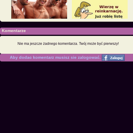
Komentarze
Nie ma jeszcze żadnego komentarza. Twój może być pierwszy!
Aby dodac komentarz musisz sie zalogować.