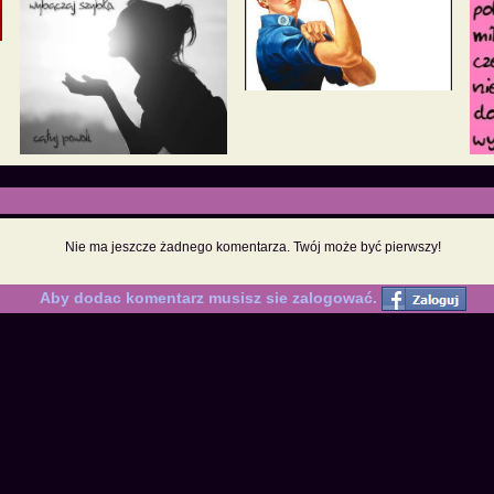
Nie ma jeszcze żadnego komentarza. Twój może być pierwszy!
Aby dodac komentarz musisz sie zalogować.