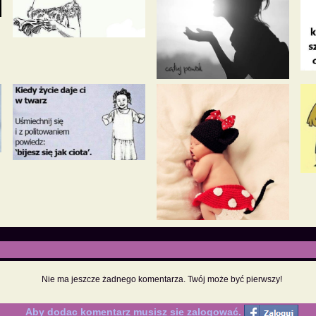
Nie ma jeszcze żadnego komentarza. Twój może być pierwszy!
Aby dodac komentarz musisz sie zalogować.