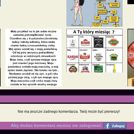
Nie ma jeszcze żadnego komentarza. Twój może być pierwszy!
Aby dodac komentarz musisz sie zalogować.