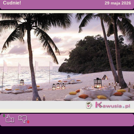
Cudnie!
29 maja 2026
0
0