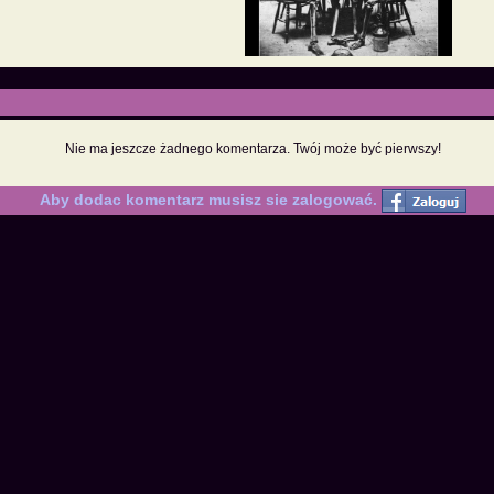
Nie ma jeszcze żadnego komentarza. Twój może być pierwszy!
Aby dodac komentarz musisz sie zalogować.