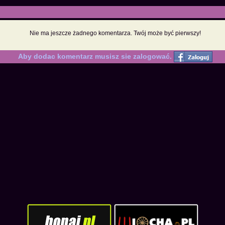
Nie ma jeszcze żadnego komentarza. Twój może być pierwszy!
Aby dodac komentarz musisz sie zalogować.