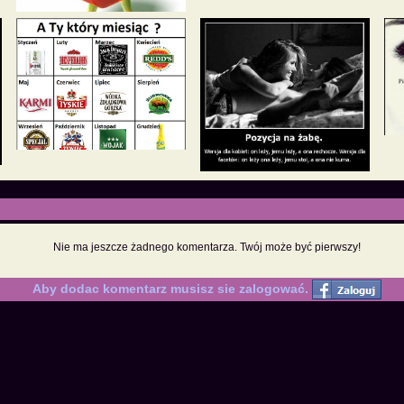
Nie ma jeszcze żadnego komentarza. Twój może być pierwszy!
Aby dodac komentarz musisz sie zalogować.