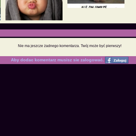
Nie ma jeszcze żadnego komentarza. Twój może być pierwszy!
Aby dodac komentarz musisz sie zalogować.