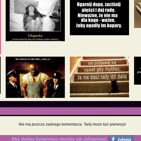
Nie ma jeszcze żadnego komentarza. Twój może być pierwszy!
Aby dodac komentarz musisz sie zalogować.