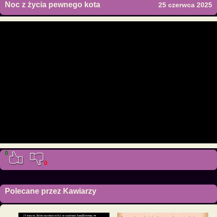
Noc z życia pewnego kota
25 czerwca 2025
0
0
Polecane przez Kawiarzy