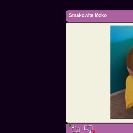
Smakowite łóżko
0
0