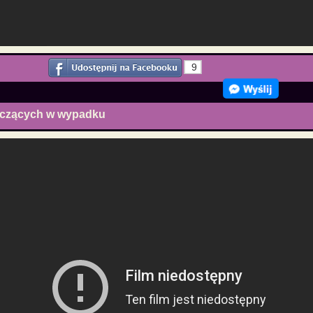
9
iczących w wypadku