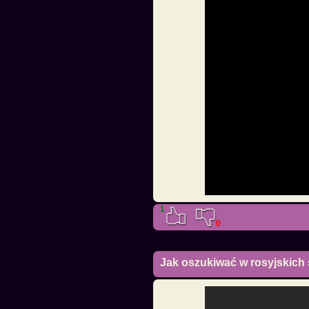
1
0
Jak oszukiwać w rosyjskich