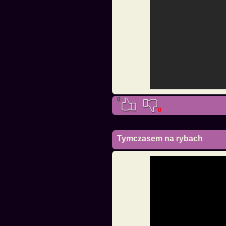
0
0
Tymczasem na rybach