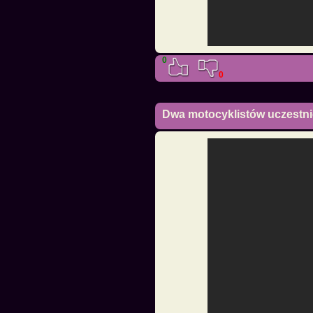
0
0
Dwa motocyklistów uczestn