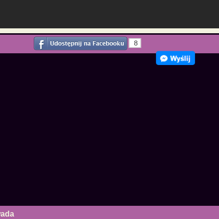
8
wada