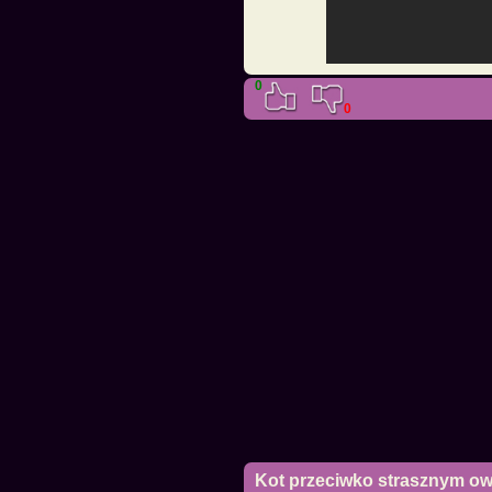
0
0
Kot przeciwko strasznym o