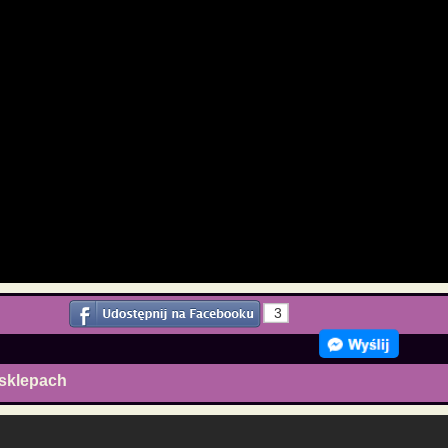
3
 sklepach