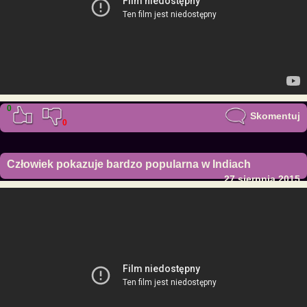
0
Skomentuj
0
Człowiek pokazuje bardzo popularna w Indiach
27 sierpnia 2015