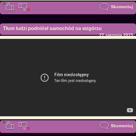
0
Skomentuj
0
Tłum ludzi podniósł samochód na wzgórzu
27 sierpnia 2015
0
Skomentuj
0