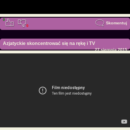
0
Skomentuj
0
Azjatyckie skoncentrować się na rękę i TV
27 sierpnia 2015