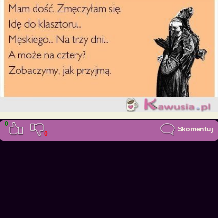
0
Skomentuj
0