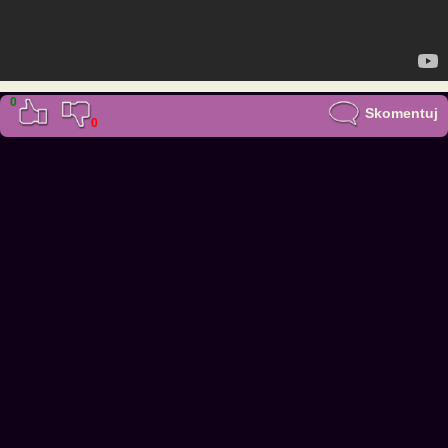
0
Skomentuj
0