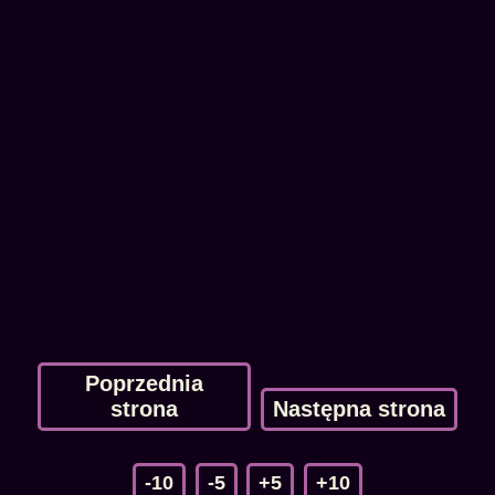
Poprzednia
strona
Następna strona
-10
-5
+5
+10