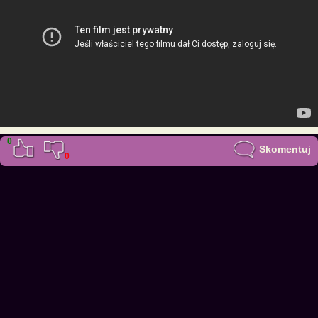
0
Skomentuj
0