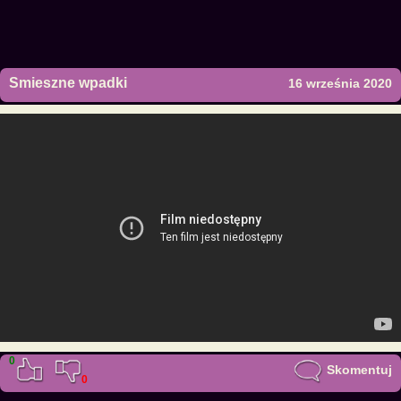
Smieszne wpadki
16 września 2020
0
Skomentuj
0