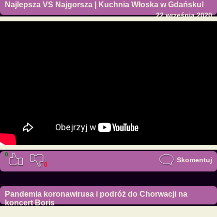
Najlepsza VS Najgorsza | Kuchnia Włoska w Gdańsku!
22 września 2020
0
Skomentuj
0
Pandemia koronawirusa i podróż do Chorwacji na
koncert Boris
20 września 2020