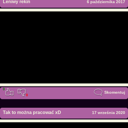
Leniwy rekin
6 października 2017
0
Skomentuj
0
Tak to można pracować xD
17 września 2020