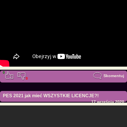
0
Skomentuj
0
PES 2021 jak mieć WSZYSTKIE LICENCJE?!
17 września 2020