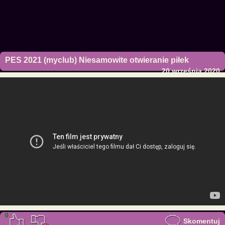
PES 2021 (myclub) Niesamowite otwieranie piłek
20 września 2020
0
Skomentuj