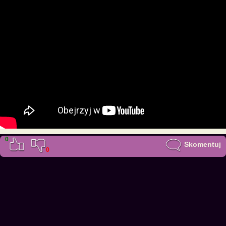
0
Skomentuj
0