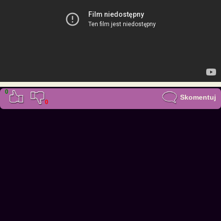
0
Skomentuj
0