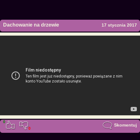
Dachowanie na drzewie
17 stycznia 2017
0
Skomentuj
0