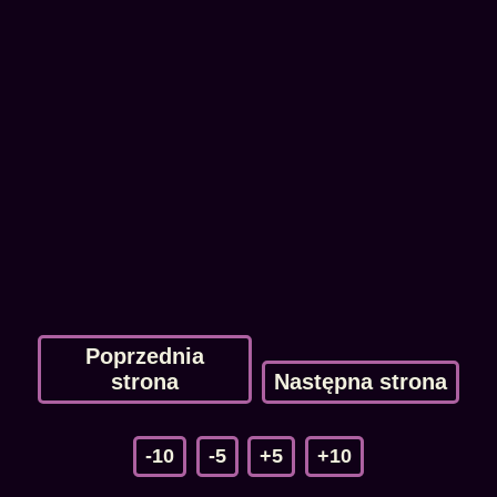
Poprzednia
strona
Następna strona
-10
-5
+5
+10