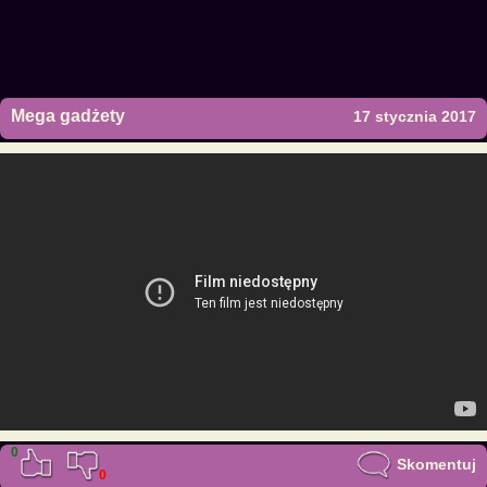
Mega gadżety
17 stycznia 2017
0
Skomentuj
0