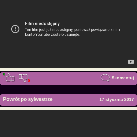
0
Skomentuj
0
Powrót po sylwestrze
17 stycznia 2017