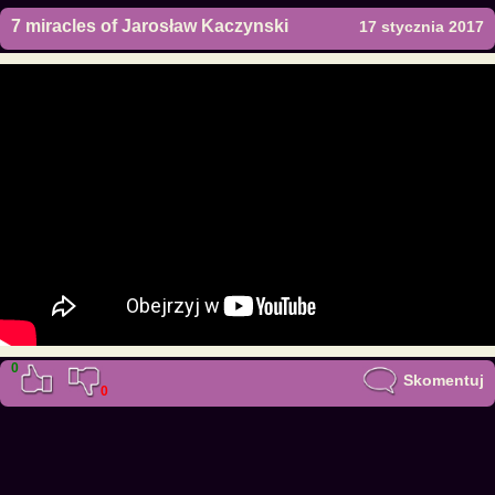
7 miracles of Jarosław Kaczynski
17 stycznia 2017
0
Skomentuj
0