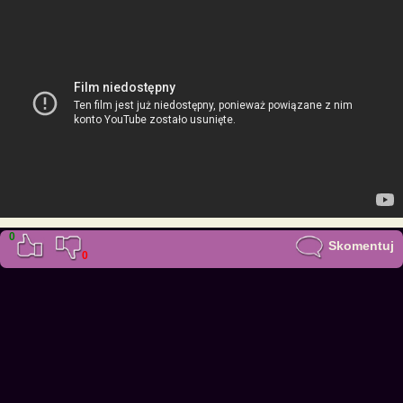
0
Skomentuj
0