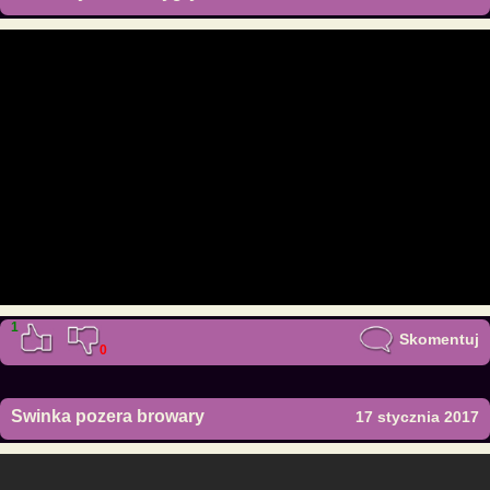
1
Skomentuj
0
Swinka pozera browary
17 stycznia 2017