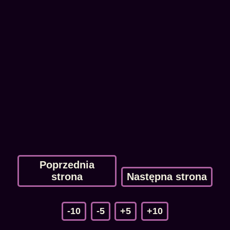
Poprzednia
strona
Następna strona
-10
-5
+5
+10