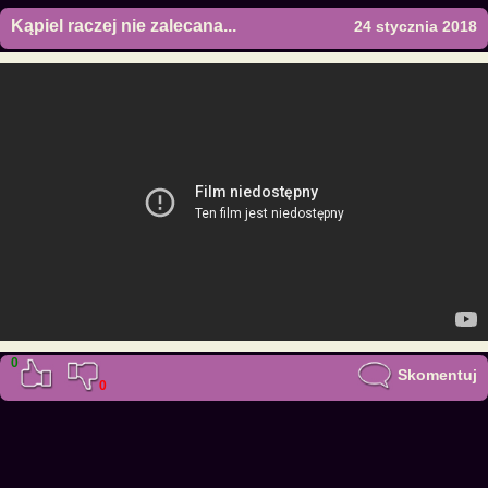
Kąpiel raczej nie zalecana...
24 stycznia 2018
0
Skomentuj
0