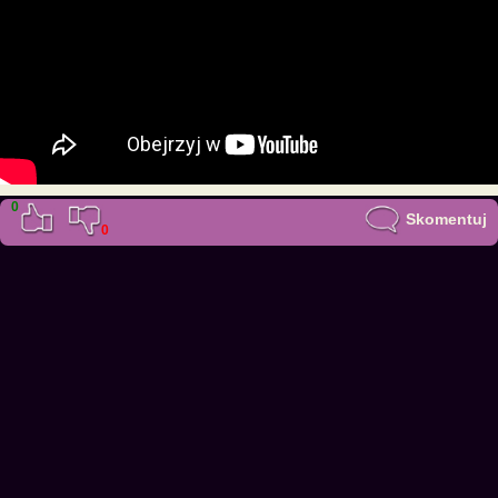
0
Skomentuj
0