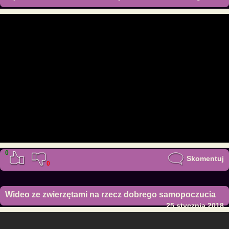
0
Skomentuj
0
Wideo ze zwierzętami na rzecz dobrego samopoczucia
25 stycznia 2018