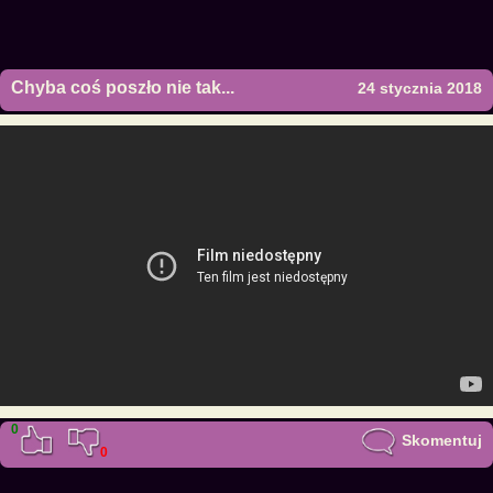
Chyba coś poszło nie tak...
24 stycznia 2018
0
Skomentuj
0