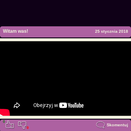
Witam was!
25 stycznia 2018
0
Skomentuj
0