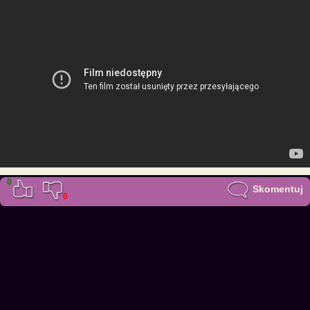
0
Skomentuj
0