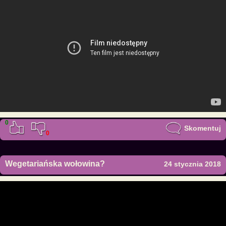
0
Skomentuj
0
Wegetariańska wołowina?
24 stycznia 2018