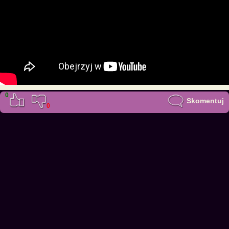
0
Skomentuj
0