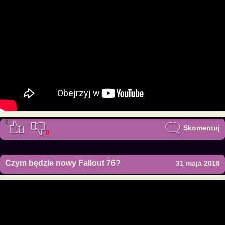
0
Skomentuj
0
Czym będzie nowy Fallout 76?
31 maja 2018