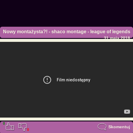
Nowy montażysta?! - shaco montage - league of legends
31 maja 2018
0
Skomentuj
0