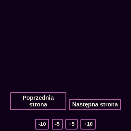
Poprzednia
strona
Następna strona
-10
-5
+5
+10