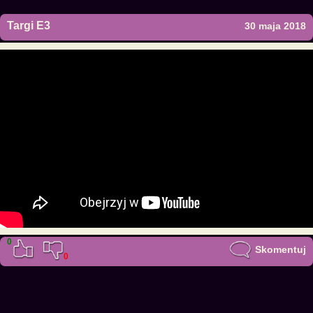
Targi E3
30 maja 2018
0
Skomentuj
0