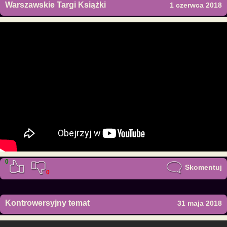
Warszawskie Targi Książki
1 czerwca 2018
0
Skomentuj
0
Kontrowersyjny temat
31 maja 2018