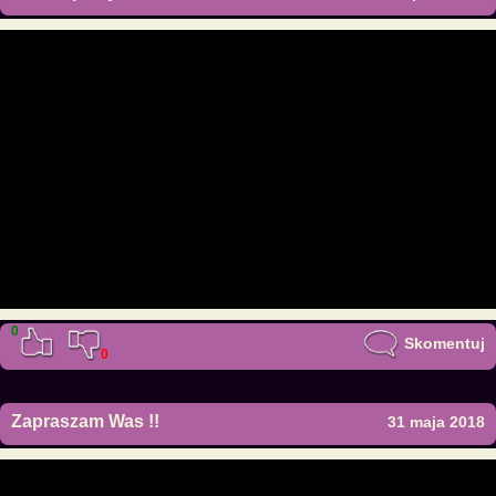
0
Skomentuj
0
Zapraszam Was !!
31 maja 2018