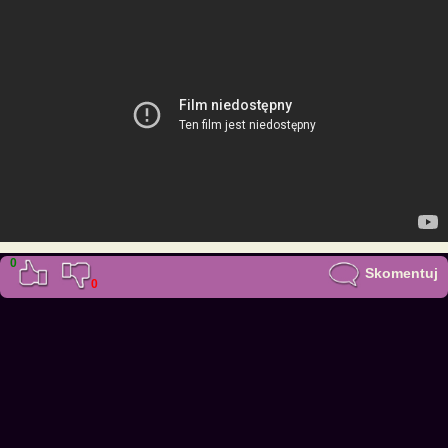
0
Skomentuj
0