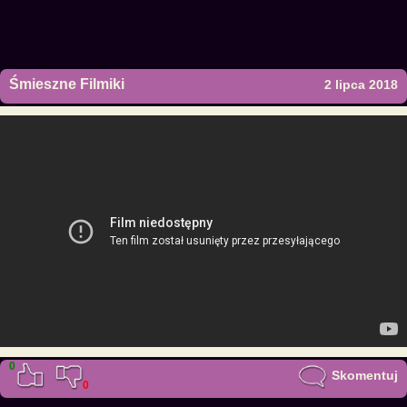
Śmieszne Filmiki
2 lipca 2018
0
Skomentuj
0