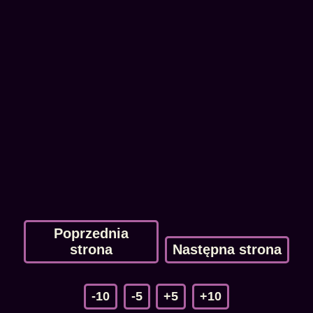
Poprzednia
strona
Następna strona
-10
-5
+5
+10