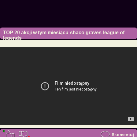
TOP 20 akcji w tym miesiącu-shaco graves-league of
legends
4 lipca 2018
0
Skomentuj