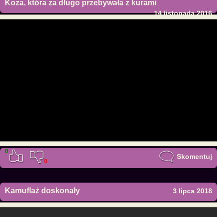
Koza, która za długo przebywała z kurami
14 listopada 2016
0
Skomentuj
0
Kamuflaż doskonały
3 lipca 2018