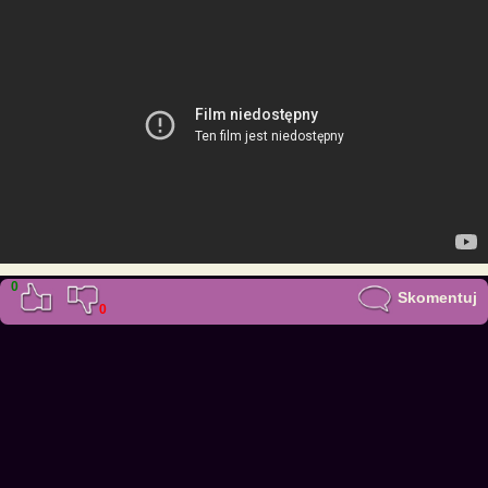
0
Skomentuj
0