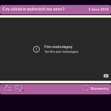
Czy udział w wyborach ma sens?
2 lipca 2018
0
Skomentuj
0