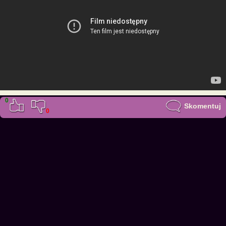
0
Skomentuj
0