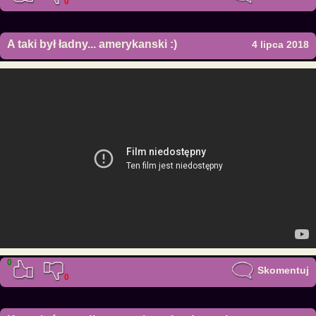
0
A taki był ładny... amerykanski :)
4 lipca 2018
0
Skomentuj
0