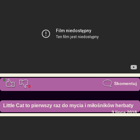
0
Skomentuj
0
Little Cat to pierwszy raz do mycia i miłośników herbaty
3 lipca 2018