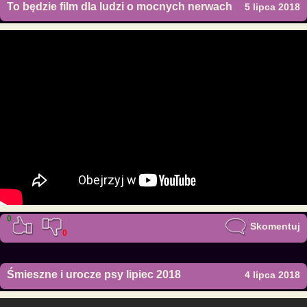
To będzie film dla ludzi o mocnych nerwach
5 lipca 2018
0
Skomentuj
0
Śmieszne i urocze psy lipiec 2018
4 lipca 2018