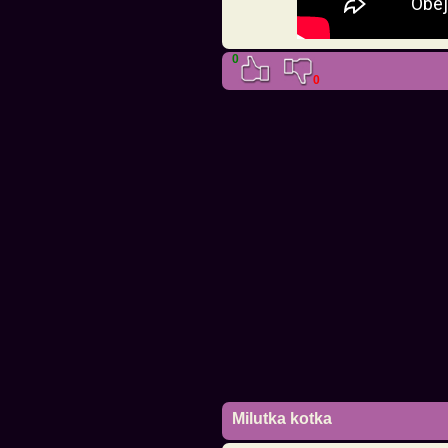
0
0
Milutka kotka