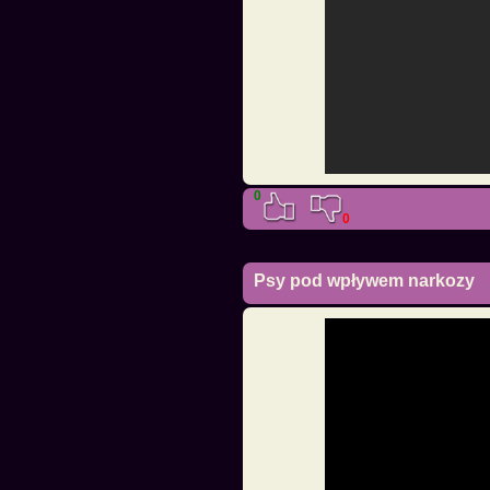
0
0
Psy pod wpływem narkozy