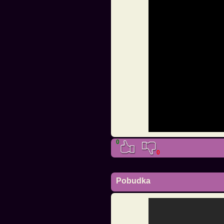
0
0
Pobudka